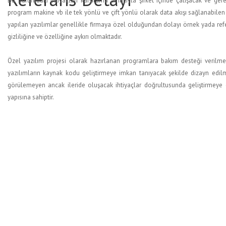
Bu durumdaki ihtiyaçları karşılama amacıyla şirket içinde çalışacak ve ge
program makine vb ile tek yönlü ve çift yönlü olarak data akışı sağlanabilen
yapılan yazılımlar genellikle firmaya özel olduğundan dolayı örnek yada ref
gizliliğine ve özelliğine aykırı olmaktadır.
Özel yazılım projesi olarak hazırlanan programlara bakım desteği verilmekte
yazılımların kaynak kodu geliştirmeye imkan tanıyacak şekilde dizayn edi
görülemeyen ancak ileride oluşacak ihtiyaçlar doğrultusunda geliştirmeye 
yapısına sahiptir.