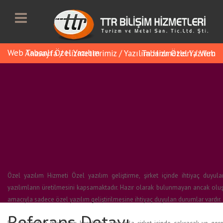
Web Tabanlı Özel Yazılım
Anasayfa
/
Hizmetlerimiz
/
Yazılım Hizmetleri
Web Tabanlı Özel Yazılım
/
Özel yazılım Hizmeti Özel yazılım geliştirme, şirket içinde ihtiyaç duyul
yazılımların üretilmesini kapsamaktadır. Hazır olarak bulunmayan ancak oluş
amacıyla sadece özel yazılım geliştirilmesine ihtiyaç duyulan durumlar vardır.
Referans Detayı