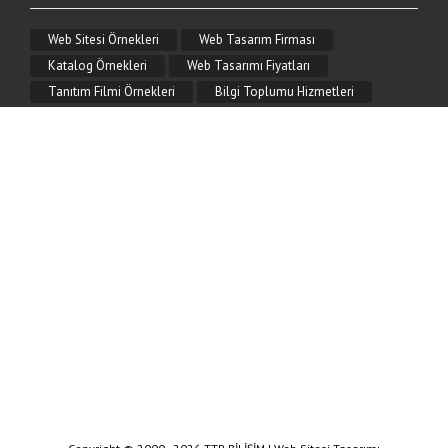
Mobil Uyumlu Web Tasarım Nedir?
Web Sitesi Örnekleri
Web Tasarım Firması
Mobil uyumlu (responsive) web tasarım nedir, neden önemlidir? Telefon ve tablette
kusursuz görünen, hızlı ve SEO dostu mobil web tasarım çözümleri TTR Bilişim'de.
Katalog Örnekleri
Web Tasarımı Fiyatları
Tanıtım Filmi Örnekleri
Bilgi Toplumu Hizmetleri
9.06.2026
SEO Uyumlu Web Sitesi Nasıl Yapılır?
SEO uyumlu web sitesi nasıl yapılır? Başlık yapısı, hız, mobil uyum, anlamlı URL
ve teknik SEO adımlarıyla arama motorlarında üst sıralara çıkın. TTR Bilişim
rehberi.