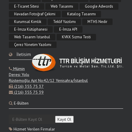
E-Ticaret Sitesi
Web Tasarımı
Google Adwords
9.06.2026
Havadan Fotoğraf Çekimi
Katalog Tasarımı
Web Tasarımı Nedir?
Kurumsal Kimlik
Teklif Yazılımı
MTHS Nedir
Web tasarımı nedir, neleri kapsar ve nasıl yapılır? Görsel arayüz, kullanıcı
E-İmza Kütüphanesi
E-İmza API
deneyimi, mobil uyum ve SEO açısından web tasarımının tüm aşamalarını TTR
Bilişim ile öğrenin.
Web Tasarım İstanbul
KVKK Sızma Testi
Çerez Yönetim Yazılımı
9.06.2026
İletisim
Web Tasarım Fiyatları 2026
2026 web tasarım fiyatları proje türüne göre nasıl değişir? Kurumsal site, e-
Mümin
ticaret ve özel yazılım maliyet mantığı, fiyatı etkileyen kapsamlar ve teklif alma
adımları.
Deresi Yolu
Rüstemoğlu Apt No:42/12 Yenisahra/İstanbul
(216) 355 75 37
9.06.2026
(216) 355 75 39
Kurumsal Web Sitesi Tasarımı
E-Bülten
Kurumsal web sitesi tasarımı nedir, hangi özellikleri içermelidir? Marka itibarı,
yönetim paneli, mobil uyum ve SEO odaklı kurumsal site çözümleri TTR Bilişim'de.
Hizmet Verilen Firmalar
9.06.2026