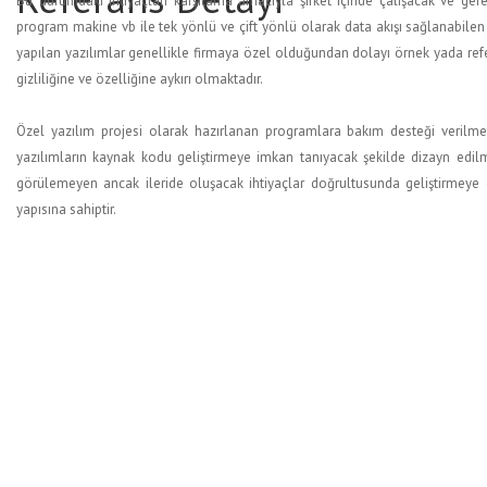
Bu durumdaki ihtiyaçları karşılama amacıyla şirket içinde çalışacak ve ge
program makine vb ile tek yönlü ve çift yönlü olarak data akışı sağlanabilen
yapılan yazılımlar genellikle firmaya özel olduğundan dolayı örnek yada ref
gizliliğine ve özelliğine aykırı olmaktadır.
Özel yazılım projesi olarak hazırlanan programlara bakım desteği verilmekte
yazılımların kaynak kodu geliştirmeye imkan tanıyacak şekilde dizayn edi
görülemeyen ancak ileride oluşacak ihtiyaçlar doğrultusunda geliştirmeye 
yapısına sahiptir.