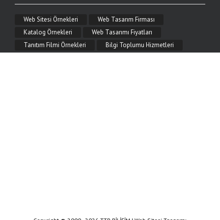
Mobil Uyumlu Web Tasarım Nedir?
Web Sitesi Örnekleri
Web Tasarım Firması
Mobil uyumlu (responsive) web tasarım nedir, neden önemlidir? Telefon ve tablette
kusursuz görünen, hızlı ve SEO dostu mobil web tasarım çözümleri TTR Bilişim'de.
Katalog Örnekleri
Web Tasarımı Fiyatları
Tanıtım Filmi Örnekleri
Bilgi Toplumu Hizmetleri
9.06.2026
SEO Uyumlu Web Sitesi Nasıl Yapılır?
SEO uyumlu web sitesi nasıl yapılır? Başlık yapısı, hız, mobil uyum, anlamlı URL
ve teknik SEO adımlarıyla arama motorlarında üst sıralara çıkın. TTR Bilişim
rehberi.