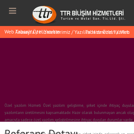
Web Tabanlı Özel Yazılım
Anasayfa
/
Hizmetlerimiz
/
Yazılım Hizmetleri
Web Tabanlı Özel Yazılım
/
Özel yazılım Hizmeti Özel yazılım geliştirme, şirket içinde ihtiyaç duyul
yazılımların üretilmesini kapsamaktadır. Hazır olarak bulunmayan ancak oluş
amacıyla sadece özel yazılım geliştirilmesine ihtiyaç duyulan durumlar vardır.
Referans Detayı