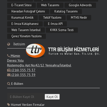
E-Ticaret Sitesi
Web Tasarımı
Google Adwords
9.06.2026
Havadan Fotoğraf Çekimi
Katalog Tasarımı
Web Tasarımı Nedir?
Kurumsal Kimlik
Teklif Yazılımı
MTHS Nedir
Web tasarımı nedir, neleri kapsar ve nasıl yapılır? Görsel arayüz, kullanıcı
E-İmza Kütüphanesi
E-İmza API
deneyimi, mobil uyum ve SEO açısından web tasarımının tüm aşamalarını TTR
Bilişim ile öğrenin.
Web Tasarım İstanbul
KVKK Sızma Testi
Çerez Yönetim Yazılımı
9.06.2026
İletisim
Web Tasarım Fiyatları 2026
2026 web tasarım fiyatları proje türüne göre nasıl değişir? Kurumsal site, e-
Mümin
ticaret ve özel yazılım maliyet mantığı, fiyatı etkileyen kapsamlar ve teklif alma
adımları.
Deresi Yolu
Rüstemoğlu Apt No:42/12 Yenisahra/İstanbul
(216) 355 75 37
9.06.2026
(216) 355 75 39
Kurumsal Web Sitesi Tasarımı
E-Bülten
Kurumsal web sitesi tasarımı nedir, hangi özellikleri içermelidir? Marka itibarı,
yönetim paneli, mobil uyum ve SEO odaklı kurumsal site çözümleri TTR Bilişim'de.
Hizmet Verilen Firmalar
9.06.2026