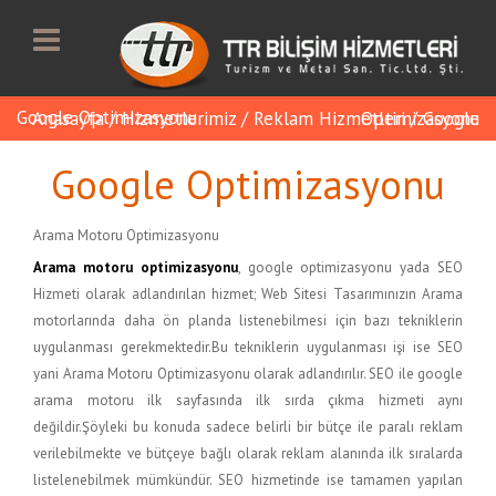
Google Optimizasyonu
Anasayfa
/
Hizmetlerimiz
/
Reklam Hizmetleri
Google Optimizasyonu
/
Google Optimizasyonu
Arama Motoru Optimizasyonu
Arama motoru optimizasyonu
, google optimizasyonu yada SEO
Hizmeti olarak adlandırılan hizmet; Web Sitesi Tasarımınızın Arama
motorlarında daha ön planda listenebilmesi için bazı tekniklerin
uygulanması gerekmektedir.Bu tekniklerin uygulanması işi ise SEO
yani Arama Motoru Optimizasyonu olarak adlandırılır. SEO ile google
arama motoru ilk sayfasında ilk sırda çıkma hizmeti aynı
değildir.
Şöyleki bu konuda sadece belirli bir bütçe ile paralı reklam
verilebilmekte ve bütçeye bağlı olarak reklam alanında ilk sıralarda
listelenebilmek mümkündür. SEO hizmetinde ise tamamen yapılan