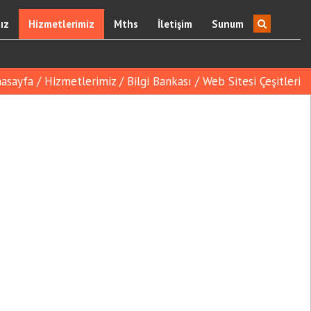
ız
Hizmetlerimiz
Mths
İletişim
Sunum
asayfa
/
Hizmetlerimiz
/
Bilgi Bankası
/
Web Sitesi Çeşitleri