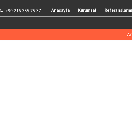
Anasayfa
Kurumsal
Referanslarım
+90 216 355 75 37
An