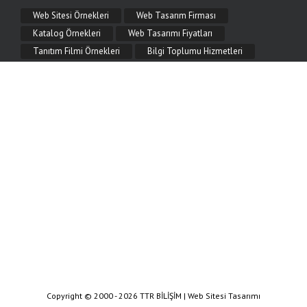
Mobil Uyumlu Web Tasarım Nedir?
Web Sitesi Örnekleri
Web Tasarım Firması
Mobil uyumlu (responsive) web tasarım nedir, neden önemlidir? Telefon ve tablette
kusursuz görünen, hızlı ve SEO dostu mobil web tasarım çözümleri TTR Bilişim'de.
Katalog Örnekleri
Web Tasarımı Fiyatları
Tanıtım Filmi Örnekleri
Bilgi Toplumu Hizmetleri
9.06.2026
SEO Uyumlu Web Sitesi Nasıl Yapılır?
SEO uyumlu web sitesi nasıl yapılır? Başlık yapısı, hız, mobil uyum, anlamlı URL
ve teknik SEO adımlarıyla arama motorlarında üst sıralara çıkın. TTR Bilişim
rehberi.
Copyright © 2000 - 2026 TTR BİLİŞİM | Web Sitesi Tasarımı