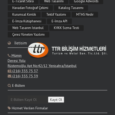
E-Ticaret Sitesi
Web Tasarımı
Google Adwords
9.06.2026
Havadan Fotoğraf Çekimi
Katalog Tasarımı
Web Tasarımı Nedir?
Kurumsal Kimlik
Teklif Yazılımı
MTHS Nedir
Web tasarımı nedir, neleri kapsar ve nasıl yapılır? Görsel arayüz, kullanıcı
E-İmza Kütüphanesi
E-İmza API
deneyimi, mobil uyum ve SEO açısından web tasarımının tüm aşamalarını TTR
Bilişim ile öğrenin.
Web Tasarım İstanbul
KVKK Sızma Testi
Çerez Yönetim Yazılımı
9.06.2026
İletisim
Web Tasarım Fiyatları 2026
2026 web tasarım fiyatları proje türüne göre nasıl değişir? Kurumsal site, e-
Mümin
ticaret ve özel yazılım maliyet mantığı, fiyatı etkileyen kapsamlar ve teklif alma
adımları.
Deresi Yolu
Rüstemoğlu Apt No:42/12 Yenisahra/İstanbul
(216) 355 75 37
9.06.2026
(216) 355 75 39
Kurumsal Web Sitesi Tasarımı
E-Bülten
Kurumsal web sitesi tasarımı nedir, hangi özellikleri içermelidir? Marka itibarı,
yönetim paneli, mobil uyum ve SEO odaklı kurumsal site çözümleri TTR Bilişim'de.
Hizmet Verilen Firmalar
9.06.2026