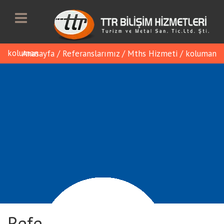
koluman
Anasayfa
/
Referanslarımız
/
Mths Hizmeti
/
koluman
Referans Detayı