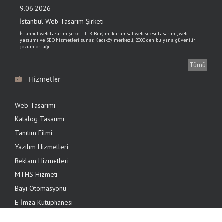
9.06.2026
İstanbul Web Tasarım Şirketi
İstanbul web tasarım şirketi TTR Bilişim; kurumsal web sitesi tasarımı, web
yazılımı ve SEO hizmetleri sunar. Kadıköy merkezli, 2000'den bu yana güvenilir
çözüm ortağı.
Tümü
6.03.2024
Hizmetler
NettePOS online tahsilat yazılımı ile tahsilat yapmak
kolaylaşıyor
Web Tasarımı
NettePOS online tahsilat yazılımı ile 7 / 24 internet olan her yerde tahsilat
yapılabiliyor. Online tahsilat yazılımı TTR Bilişim müşterilerine özel fiyatlarla
Katalog Tasarımı
sunuluyor
Tanıtım Filmi
6.03.2024
Yazılım Hizmetleri
B2B Yazılımı Tam Ticaret ile siparişlerinizi yönetin
Reklam Hizmetleri
gelişmiş B2B Yazılımı Tam Ticaret ile müşteri siparişlerinde hataya yer yok
MTHS Hizmeti
Bayi Otomasyonu
E-İmza Kütüphanesi
16.04.2020
Bilgi Bankası