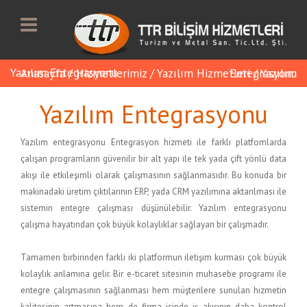
Yazılım Entegrasyonu
Anasayfa
/
Hizmetlerimiz
/
Yazılım Hizmetleri
Yazılım Entegrasyonu
/
Yazılım Entegrasyonu
Yazılım entegrasyonu Entegrasyon hizmeti ile farklı platfomlarda
çalışan programların güvenilir bir alt yapı ile tek yada çift yönlü data
akışı ile etkileşimli olarak çalışmasının sağlanmasıdır. Bu konuda bir
makinadaki üretim çıktılarının ERP, yada CRM yazılımına aktarılması ile
sistemin entegre çalışması düşünülebilir. Yazılım entegrasyonu
çalışma hayatından çok büyük kolaylıklar sağlayan bir çalışmadır.
Tamamen birbirinden farklı iki platformun iletişim kurması çok büyük
kolaylık anlamına gelir. Bir e-ticaret sitesinin muhasebe programı ile
entegre çalışmasının sağlanması hem müşterilere sunulan hizmetin
kalitesinin artmasına hem de firma içinde iş akışının daha kontrol