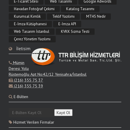
E-Ticaret Sitesi
Web Tasarımı
Google Adwords
9.06.2026
Havadan Fotoğraf Çekimi
Katalog Tasarımı
Web Tasarımı Nedir?
Kurumsal Kimlik
Teklif Yazılımı
MTHS Nedir
Web tasarımı nedir, neleri kapsar ve nasıl yapılır? Görsel arayüz, kullanıcı
E-İmza Kütüphanesi
E-İmza API
deneyimi, mobil uyum ve SEO açısından web tasarımının tüm aşamalarını TTR
Bilişim ile öğrenin.
Web Tasarım İstanbul
KVKK Sızma Testi
Çerez Yönetim Yazılımı
9.06.2026
İletisim
Web Tasarım Fiyatları 2026
2026 web tasarım fiyatları proje türüne göre nasıl değişir? Kurumsal site, e-
Mümin
ticaret ve özel yazılım maliyet mantığı, fiyatı etkileyen kapsamlar ve teklif alma
adımları.
Deresi Yolu
Rüstemoğlu Apt No:42/12 Yenisahra/İstanbul
(216) 355 75 37
9.06.2026
(216) 355 75 39
Kurumsal Web Sitesi Tasarımı
E-Bülten
Kurumsal web sitesi tasarımı nedir, hangi özellikleri içermelidir? Marka itibarı,
yönetim paneli, mobil uyum ve SEO odaklı kurumsal site çözümleri TTR Bilişim'de.
Hizmet Verilen Firmalar
9.06.2026