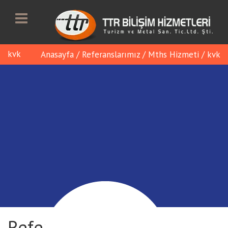
kvk
Anasayfa
/
Referanslarımız
/
Mths Hizmeti
/
kvk
Referans Detayı