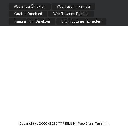
Mobil Uyumlu Web Tasarım Nedir?
Web Sitesi Örnekleri
Web Tasarım Firması
Mobil uyumlu (responsive) web tasarım nedir, neden önemlidir? Telefon ve tablette
kusursuz görünen, hızlı ve SEO dostu mobil web tasarım çözümleri TTR Bilişim'de.
Katalog Örnekleri
Web Tasarımı Fiyatları
Tanıtım Filmi Örnekleri
Bilgi Toplumu Hizmetleri
9.06.2026
SEO Uyumlu Web Sitesi Nasıl Yapılır?
SEO uyumlu web sitesi nasıl yapılır? Başlık yapısı, hız, mobil uyum, anlamlı URL
ve teknik SEO adımlarıyla arama motorlarında üst sıralara çıkın. TTR Bilişim
rehberi.
Copyright © 2000 - 2026 TTR BİLİŞİM | Web Sitesi Tasarımı