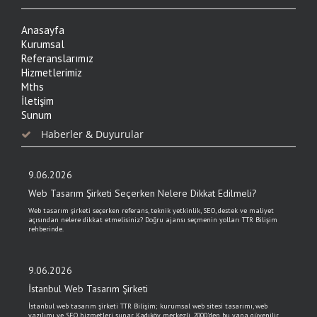
Anasayfa
Kurumsal
Referanslarımız
Hizmetlerimiz
Mths
İletişim
Sunum
Haberler & Duyurular
9.06.2026
Web Tasarım Şirketi Seçerken Nelere Dikkat Edilmeli?
Web tasarım şirketi seçerken referans, teknik yetkinlik, SEO, destek ve maliyet
açısından nelere dikkat etmelisiniz? Doğru ajansı seçmenin yolları TTR Bilişim
rehberinde.
9.06.2026
İstanbul Web Tasarım Şirketi
İstanbul web tasarım şirketi TTR Bilişim; kurumsal web sitesi tasarımı, web
yazılımı ve SEO hizmetleri sunar. Kadıköy merkezli, 2000'den bu yana güvenilir