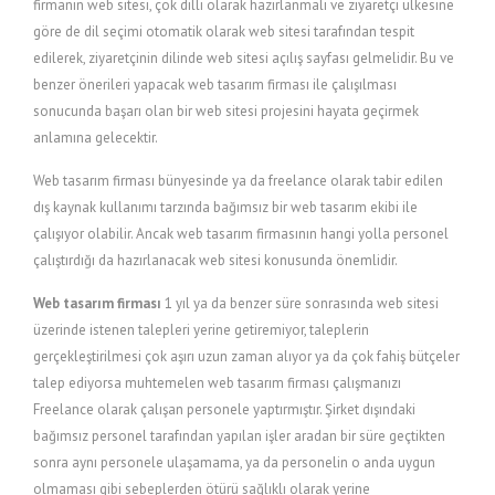
firmanın web sitesi, çok dilli olarak hazırlanmalı ve ziyaretçi ülkesine
göre de dil seçimi otomatik olarak web sitesi tarafından tespit
edilerek, ziyaretçinin dilinde web sitesi açılış sayfası gelmelidir. Bu ve
benzer önerileri yapacak web tasarım firması ile çalışılması
sonucunda başarı olan bir web sitesi projesini hayata geçirmek
anlamına gelecektir.
Web tasarım firması bünyesinde ya da freelance olarak tabir edilen
dış kaynak kullanımı tarzında bağımsız bir web tasarım ekibi ile
çalışıyor olabilir. Ancak web tasarım firmasının hangi yolla personel
çalıştırdığı da hazırlanacak web sitesi konusunda önemlidir.
Web tasarım firması
1 yıl ya da benzer süre sonrasında web sitesi
üzerinde istenen talepleri yerine getiremiyor, taleplerin
gerçekleştirilmesi çok aşırı uzun zaman alıyor ya da çok fahiş bütçeler
talep ediyorsa muhtemelen web tasarım firması çalışmanızı
Freelance olarak çalışan personele yaptırmıştır. Şirket dışındaki
bağımsız personel tarafından yapılan işler aradan bir süre geçtikten
sonra aynı personele ulaşamama, ya da personelin o anda uygun
olmaması gibi sebeplerden ötürü sağlıklı olarak yerine