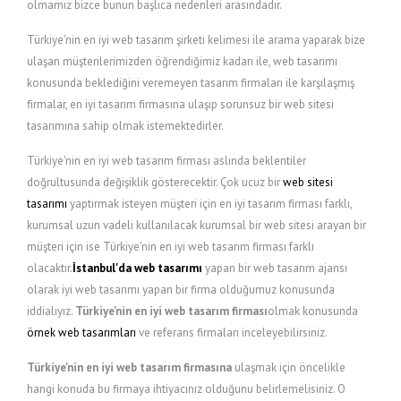
olmamız bizce bunun başlıca nedenleri arasındadır.
Türkiye'nin en iyi web tasarım şirketi kelimesi ile arama yaparak bize
ulaşan müşterilerimizden öğrendiğimiz kadarı ile, web tasarımı
konusunda beklediğini veremeyen tasarım firmaları ile karşılaşmış
firmalar, en iyi tasarım firmasına ulaşıp sorunsuz bir web sitesi
tasarımına sahip olmak istemektedirler.
Türkiye'nin en iyi web tasarım firması aslında beklentiler
doğrultusunda değişiklik gösterecektir. Çok ucuz bir
web sitesi
tasarımı
yaptırmak isteyen müşteri için en iyi tasarım firması farklı,
kurumsal uzun vadeli kullanılacak kurumsal bir web sitesi arayan bir
müşteri için ise Türkiye'nin en iyi web tasarım firması farklı
olacaktır.
İstanbul'da web tasarımı
yapan bir web tasarım ajansı
olarak iyi web tasarımı yapan bir firma olduğumuz konusunda
iddialıyız.
Türkiye'nin en iyi web tasarım firması
olmak konusunda
örnek web tasarımları
ve referans firmaları inceleyebilirsiniz.
Türkiye'nin en iyi web tasarım firmasına
ulaşmak için öncelikle
hangi konuda bu firmaya ihtiyacınız olduğunu belirlemelisiniz. O