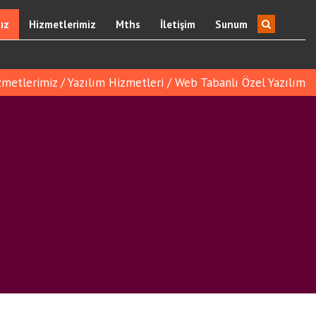
ız
Hizmetlerimiz
Mths
İletişim
Sunum
zmetlerimiz
/
Yazılım Hizmetleri
/
Web Tabanlı Özel Yazılım