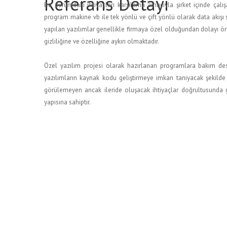
Referans Detayı
Bu durumdaki ihtiyaçları karşılama amacıyla şirket içinde çal
program makine vb ile tek yönlü ve çift yönlü olarak data akışı
yapılan yazılımlar genellikle firmaya özel olduğundan dolayı ö
gizliliğine ve özelliğine aykırı olmaktadır.
Özel yazılım projesi olarak hazırlanan programlara bakım deste
yazılımların kaynak kodu geliştirmeye imkan tanıyacak şekild
görülemeyen ancak ileride oluşacak ihtiyaçlar doğrultusunda g
yapısına sahiptir.