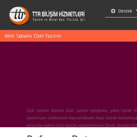
Destek
Web Tabanlı Özel Yazılım
Özel yazılım Hizmeti Özel yazılım geliştirme, şirket içinde i
yazılımların üretilmesini kapsamaktadır. Hazır olarak bulunmaya
amacıyla sadece özel yazılım geliştirilmesine ihtiyaç duyulan dur