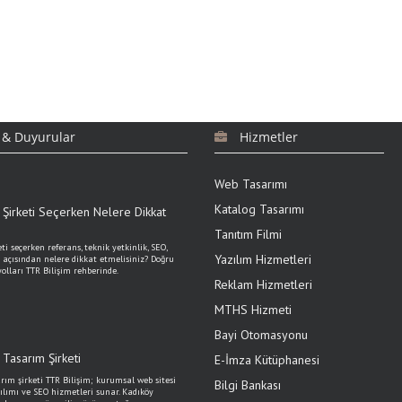
 & Duyurular
Hizmetler
Web Tasarımı
Katalog Tasarımı
Şirketi Seçerken Nelere Dikkat
Tanıtım Filmi
i seçerken referans, teknik yetkinlik, SEO,
Yazılım Hizmetleri
 açısından nelere dikkat etmelisiniz? Doğru
olları TTR Bilişim rehberinde.
Reklam Hizmetleri
MTHS Hizmeti
Bayi Otomasyonu
Tasarım Şirketi
E-İmza Kütüphanesi
rım şirketi TTR Bilişim; kurumsal web sitesi
Bilgi Bankası
ılımı ve SEO hizmetleri sunar. Kadıköy