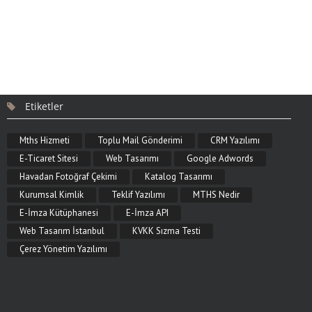
Etiketler
Mths Hizmeti
Toplu Mail Gönderimi
CRM Yazılımı
E-Ticaret Sitesi
Web Tasarımı
Google Adwords
Havadan Fotoğraf Çekimi
Katalog Tasarımı
Kurumsal Kimlik
Teklif Yazılımı
MTHS Nedir
E-İmza Kütüphanesi
E-İmza API
Web Tasarım İstanbul
KVKK Sızma Testi
Çerez Yönetim Yazılımı