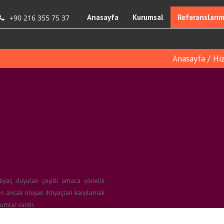
Anasayfa
Kurumsal
Referanslarım
+90 216 355 75 37
Anasayfa
/
Hi
htiyaç duyulan çeşitli amaca yönelik
n ancak oluşan ihtiyaçları karşılamak
umlar vardır.