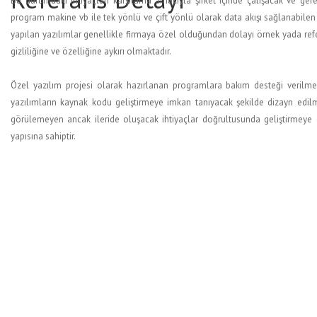
Bu durumdaki ihtiyaçları karşılama amacıyla şirket içinde çalışacak ve ge
program makine vb ile tek yönlü ve çift yönlü olarak data akışı sağlanabilen
yapılan yazılımlar genellikle firmaya özel olduğundan dolayı örnek yada ref
gizliliğine ve özelliğine aykırı olmaktadır.
Özel yazılım projesi olarak hazırlanan programlara bakım desteği verilmekte
yazılımların kaynak kodu geliştirmeye imkan tanıyacak şekilde dizayn edi
görülemeyen ancak ileride oluşacak ihtiyaçlar doğrultusunda geliştirmeye 
yapısına sahiptir.