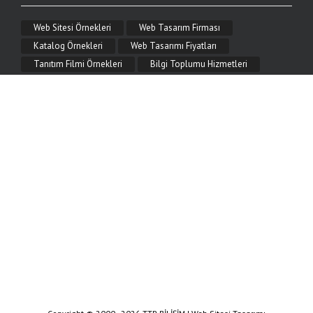
Mobil Uyumlu Web Tasarım Nedir?
Web Sitesi Örnekleri
Web Tasarım Firması
Mobil uyumlu (responsive) web tasarım nedir, neden önemlidir? Telefon ve tablette
kusursuz görünen, hızlı ve SEO dostu mobil web tasarım çözümleri TTR Bilişim'de.
Katalog Örnekleri
Web Tasarımı Fiyatları
Tanıtım Filmi Örnekleri
Bilgi Toplumu Hizmetleri
9.06.2026
SEO Uyumlu Web Sitesi Nasıl Yapılır?
SEO uyumlu web sitesi nasıl yapılır? Başlık yapısı, hız, mobil uyum, anlamlı URL
ve teknik SEO adımlarıyla arama motorlarında üst sıralara çıkın. TTR Bilişim
rehberi.