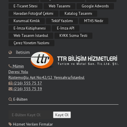
E-Ticaret Sitesi
Web Tasarımı
Google Adwords
9.06.2026
Havadan Fotoğraf Çekimi
Katalog Tasarımı
Web Tasarımı Nedir?
Kurumsal Kimlik
Teklif Yazılımı
MTHS Nedir
Web tasarımı nedir, neleri kapsar ve nasıl yapılır? Görsel arayüz, kullanıcı
E-İmza Kütüphanesi
E-İmza API
deneyimi, mobil uyum ve SEO açısından web tasarımının tüm aşamalarını TTR
Bilişim ile öğrenin.
Web Tasarım İstanbul
KVKK Sızma Testi
Çerez Yönetim Yazılımı
9.06.2026
İletisim
Web Tasarım Fiyatları 2026
2026 web tasarım fiyatları proje türüne göre nasıl değişir? Kurumsal site, e-
Mümin
ticaret ve özel yazılım maliyet mantığı, fiyatı etkileyen kapsamlar ve teklif alma
adımları.
Deresi Yolu
Rüstemoğlu Apt No:42/12 Yenisahra/İstanbul
(216) 355 75 37
9.06.2026
(216) 355 75 39
Kurumsal Web Sitesi Tasarımı
E-Bülten
Kurumsal web sitesi tasarımı nedir, hangi özellikleri içermelidir? Marka itibarı,
yönetim paneli, mobil uyum ve SEO odaklı kurumsal site çözümleri TTR Bilişim'de.
Hizmet Verilen Firmalar
9.06.2026