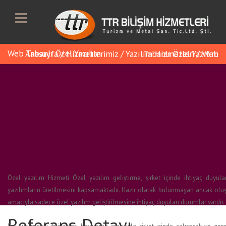
Web Tabanlı Özel Yazılım
Anasayfa
/
Hizmetlerimiz
/
Yazılım Hizmetleri
Web Tabanlı Özel Yazılım
/
Özel yazılım Hizmeti Özel yazılım geliştirme, şirket içinde ihtiyaç duyul
yazılımların üretilmesini kapsamaktadır. Hazır olarak bulunmayan ancak oluş
amacıyla sadece özel yazılım geliştirilmesine ihtiyaç duyulan durumlar vardır.
Referans Detayı