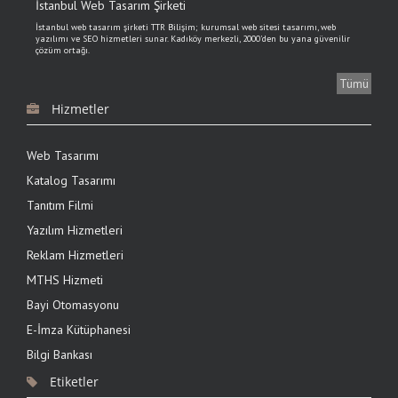
İstanbul Web Tasarım Şirketi
İstanbul web tasarım şirketi TTR Bilişim; kurumsal web sitesi tasarımı, web
yazılımı ve SEO hizmetleri sunar. Kadıköy merkezli, 2000'den bu yana güvenilir
çözüm ortağı.
Tümü
6.03.2024
Hizmetler
NettePOS online tahsilat yazılımı ile tahsilat yapmak
kolaylaşıyor
Web Tasarımı
NettePOS online tahsilat yazılımı ile 7 / 24 internet olan her yerde tahsilat
yapılabiliyor. Online tahsilat yazılımı TTR Bilişim müşterilerine özel fiyatlarla
Katalog Tasarımı
sunuluyor
Tanıtım Filmi
6.03.2024
Yazılım Hizmetleri
B2B Yazılımı Tam Ticaret ile siparişlerinizi yönetin
Reklam Hizmetleri
gelişmiş B2B Yazılımı Tam Ticaret ile müşteri siparişlerinde hataya yer yok
MTHS Hizmeti
Bayi Otomasyonu
E-İmza Kütüphanesi
16.04.2020
Bilgi Bankası
Kurumsal lojistik, kargo vb. hizmetler üreten İNTER GLOBAL
KARGO web sitesi tasarımı tamamlanmıştır.
Etiketler