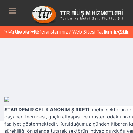
Star Demir Çelik
Anasayfa
/
Referanslarımız
/
Web Sitesi Tasarımı
Star Demir Çelik
/
STAR DEMİR ÇELİK ANONİM ŞİRKETİ
, metal sektöründe 
dayanan tecrübesi, güçlü altyapısı ve müşteri odaklı hizme
faaliyet göstermektedir. Kurulduğumuz günden itibaren ka
Referans Detayı
sürekliliği ön planda tutarak sektörün ihtiyaç duyduğu yen