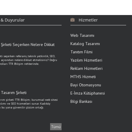
 & Duyurular
Hizmetler
Web Tasarımı
Katalog Tasarımı
Şirketi Seçerken Nelere Dikkat
Tanıtım Filmi
i seçerken referans, teknik yetkinlik, SEO,
Yazılım Hizmetleri
 açısından nelere dikkat etmelisiniz? Doğru
olları TTR Bilişim rehberinde.
Reklam Hizmetleri
MTHS Hizmeti
Bayi Otomasyonu
Tasarım Şirketi
E-İmza Kütüphanesi
rım şirketi TTR Bilişim; kurumsal web sitesi
Bilgi Bankası
ılımı ve SEO hizmetleri sunar. Kadıköy
n bu yana güvenilir çözüm ortağı.
Tümü