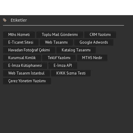
Etiketler
Mths Hizmeti
Toplu Mail Gönderimi
CRM Yazılımı
E-Ticaret Sitesi
Web Tasarımı
Google Adwords
Havadan Fotoğraf Çekimi
Katalog Tasarımı
Kurumsal Kimlik
Teklif Yazılımı
MTHS Nedir
E-İmza Kütüphanesi
E-İmza API
Web Tasarım İstanbul
KVKK Sızma Testi
Çerez Yönetim Yazılımı