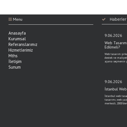
Haberler
Menu
Anasayfa
9.06.2026
Kurumsal
Web Tasarım 
Referanslarımız
Edilmeli?
Hizmetlerimiz
Web tasarım şirket
Mths
destek ve maliyet
İletişim
ajansı seçmenin y
Sunum
9.06.2026
İstanbul Web 
İstanbul web tasa
tasarımı, web yaz
merkezli, 2000'de