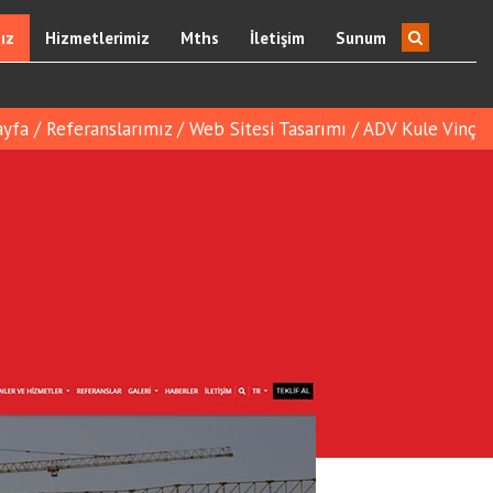
ız
Hizmetlerimiz
Mths
İletişim
Sunum
ayfa
/
Referanslarımız
/
Web Sitesi Tasarımı
/
ADV Kule Vinç