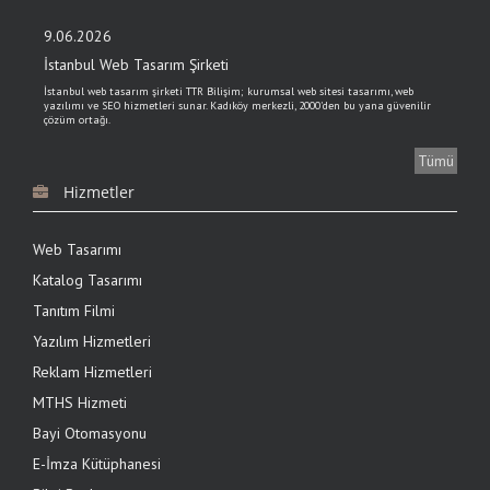
9.06.2026
İstanbul Web Tasarım Şirketi
İstanbul web tasarım şirketi TTR Bilişim; kurumsal web sitesi tasarımı, web
yazılımı ve SEO hizmetleri sunar. Kadıköy merkezli, 2000'den bu yana güvenilir
çözüm ortağı.
Tümü
6.03.2024
Hizmetler
NettePOS online tahsilat yazılımı ile tahsilat yapmak
kolaylaşıyor
Web Tasarımı
NettePOS online tahsilat yazılımı ile 7 / 24 internet olan her yerde tahsilat
yapılabiliyor. Online tahsilat yazılımı TTR Bilişim müşterilerine özel fiyatlarla
Katalog Tasarımı
sunuluyor
Tanıtım Filmi
6.03.2024
Yazılım Hizmetleri
B2B Yazılımı Tam Ticaret ile siparişlerinizi yönetin
Reklam Hizmetleri
gelişmiş B2B Yazılımı Tam Ticaret ile müşteri siparişlerinde hataya yer yok
MTHS Hizmeti
Bayi Otomasyonu
E-İmza Kütüphanesi
16.04.2020