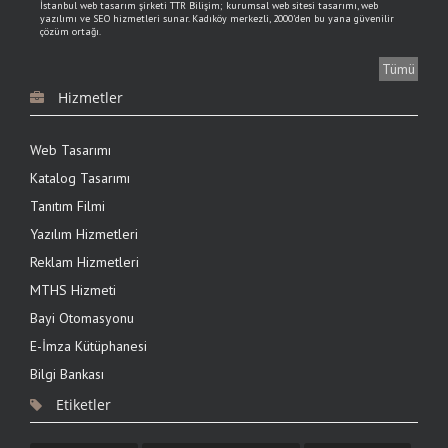
İstanbul web tasarım şirketi TTR Bilişim; kurumsal web sitesi tasarımı, web
yazılımı ve SEO hizmetleri sunar. Kadıköy merkezli, 2000'den bu yana güvenilir
çözüm ortağı.
Tümü
6.03.2024
Hizmetler
NettePOS online tahsilat yazılımı ile tahsilat yapmak
kolaylaşıyor
Web Tasarımı
NettePOS online tahsilat yazılımı ile 7 / 24 internet olan her yerde tahsilat
yapılabiliyor. Online tahsilat yazılımı TTR Bilişim müşterilerine özel fiyatlarla
Katalog Tasarımı
sunuluyor
Tanıtım Filmi
6.03.2024
Yazılım Hizmetleri
B2B Yazılımı Tam Ticaret ile siparişlerinizi yönetin
Reklam Hizmetleri
gelişmiş B2B Yazılımı Tam Ticaret ile müşteri siparişlerinde hataya yer yok
MTHS Hizmeti
Bayi Otomasyonu
E-İmza Kütüphanesi
16.04.2020
Bilgi Bankası
Kurumsal lojistik, kargo vb. hizmetler üreten İNTER GLOBAL
KARGO web sitesi tasarımı tamamlanmıştır.
Etiketler
Teslim aldığı gönderilerin yaklaşık %85’ini kendi şube/acente ağını, personel ve
araçlarını kullanarak alıcılarına ulaştıran İnter Global Kargo web sitesi yayına